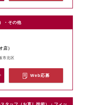
客）・その他
オ店）
阪市北区
Web応募
カルスタッフ（お直し技術）・フィッ