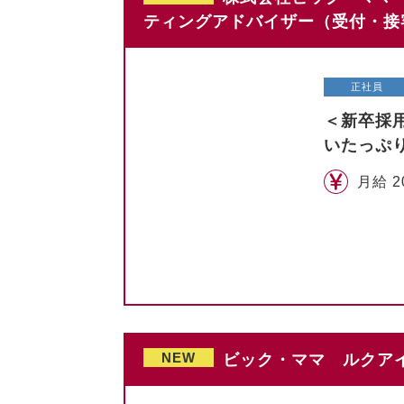
ティングアドバイザー（受付・接
正社員
＜新卒採
いたっぷ
月給 2
NEW
ビック・ママ ルクアイ