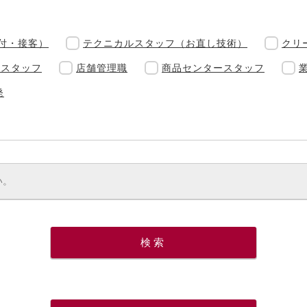
付・接客）
テクニカルスタッフ（お直し技術）
クリ
理スタッフ
店舗管理職
商品センタースタッフ
発