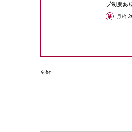
ブ制度あ
月給 2
5
全
件