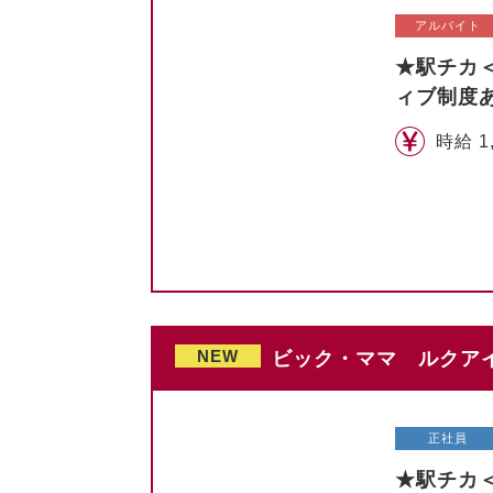
アルバイト
★駅チカ
ィブ制度
時給 1
NEW
ビック・ママ ルクアイ
正社員
★駅チカ