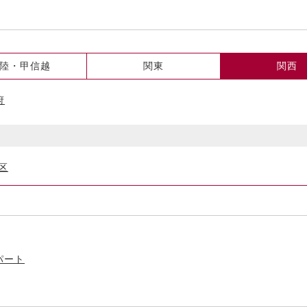
陸・甲信越
関東
関西
府
区
パート