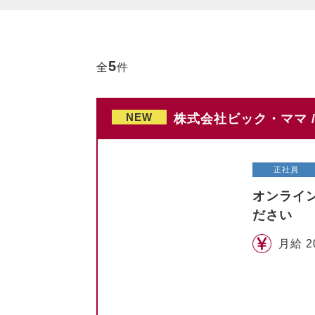
5
全
件
NEW
株式会社ビック・ママ 
正社員
オンライ
ださい
月給 2