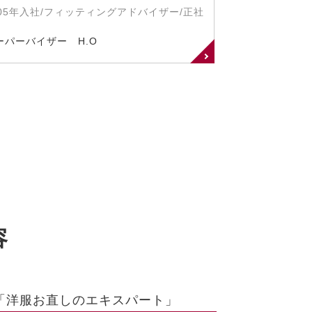
005年入社/フィッティングアドバイザー/正社
ーパーバイザー H.O
容
「洋服お直しのエキスパート」