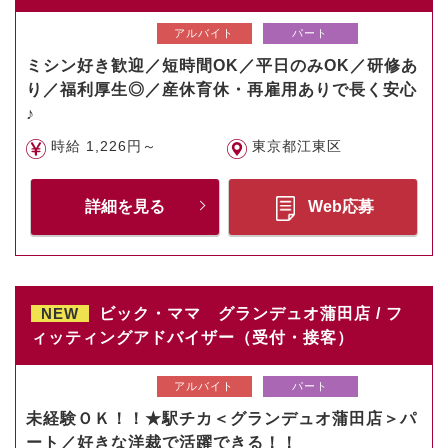
アルバイト
パート
ミシン好き歓迎／短時間OK／平日のみOK／研修あ
り／福利厚生◎／産休育休・再雇用ありで長く安心
♪
時給 1,226円～
東京都江東区
詳細を見る
Web応募
NEW
ビック・ママ グランデュオ蒲田店 / フ
ィッティングアドバイザー（受付・接客）
アルバイト
パート
未経験ＯＫ！！★駅チカ＜グランデュオ蒲田店＞パ
ート／好きな洋裁で活躍できる！！