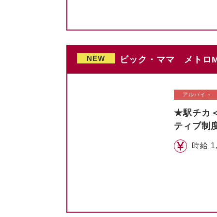
NEW
ビック・ママ メトロM
アルバイト
★駅チカ
ティブ制
時給 1