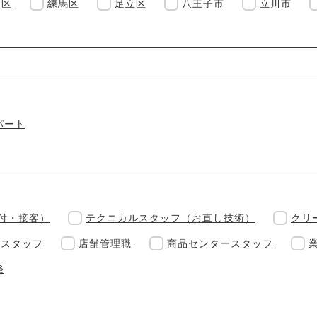
島区
練馬区
足立区
八王子市
立川市
パート
付・接客）
テクニカルスタッフ（お直し技術）
クリ
理スタッフ
店舗管理職
商品センタースタッフ
発