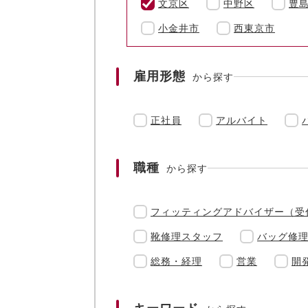
文京区
中野区
豊
小金井市
西東京市
雇用形態
から探す
正社員
アルバイト
職種
から探す
フィッティングアドバイザー（受
靴修理スタッフ
バッグ修
総務・経理
営業
開