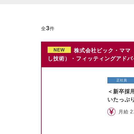
3
全
件
NEW
株式会社ビック・ママ 
し技術）・フィッティングアドバ
正社員
＜新卒採
いたっぷ
月給 2